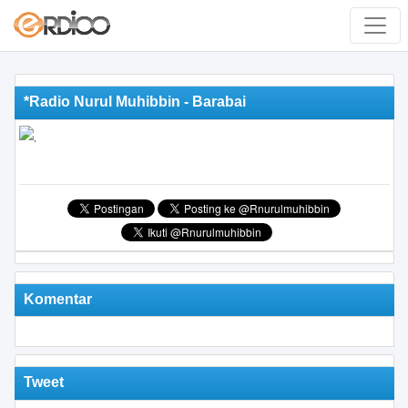
*Radio Nurul Muhibbin - Barabai
Komentar
Tweet