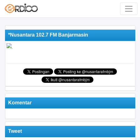
*Nusantara 102.7 FM Banjarmasin
Komentar
Tweet