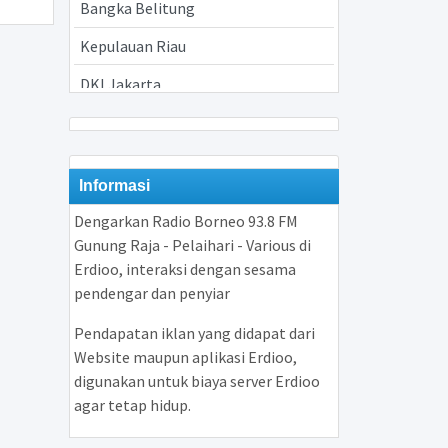
Bangka Belitung
Kepulauan Riau
DKI Jakarta
Jawa Barat
Jawa Tengah
Informasi
Yogyakarta
Dengarkan Radio Borneo 93.8 FM
Jawa Timur
Gunung Raja - Pelaihari - Various di
Erdioo, interaksi dengan sesama
Banten
pendengar dan penyiar
Bali
Pendapatan iklan yang didapat dari
Nusa Tenggara Barat
Website maupun aplikasi Erdioo,
digunakan untuk biaya server Erdioo
Nusa Tenggara Timur
agar tetap hidup.
Kalimantan Barat