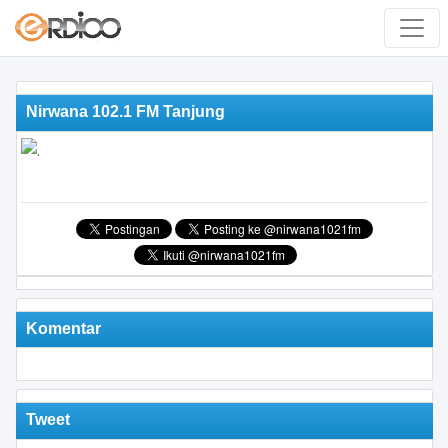
Nirwana 102.1 FM Tanjung
Komentar
Tweet