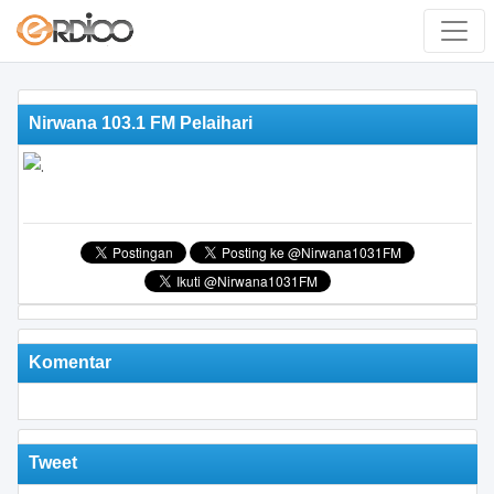
Nirwana 103.1 FM Pelaihari
Komentar
Tweet