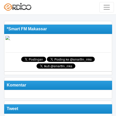
*Smart FM Makassar
Komentar
Tweet