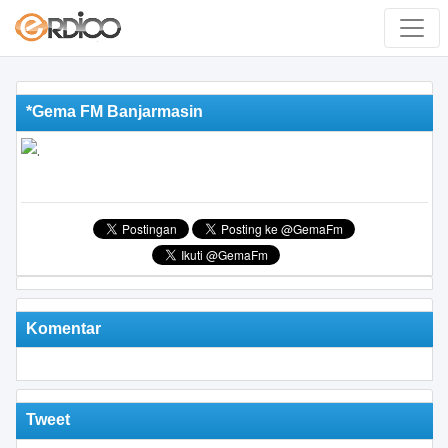
*Gema FM Banjarmasin
Komentar
Tweet