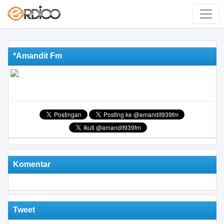
*Amandit Fm
Komentar
Tweet